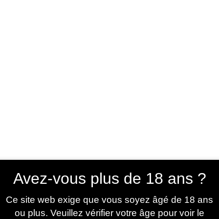
UNIVERS
BESTSELLERS
NOUVEAUTÉS
PROMOT
 & Collants
/ Bas nylon T.U (couleur rouge)
Bas nylon T
Avez-vous plus de 18 ans ?
€
12,00
Ce site web exige que vous soyez âgé de 18 ans
ou plus. Veuillez vérifier votre âge pour voir le
Bas nylon, couleur r