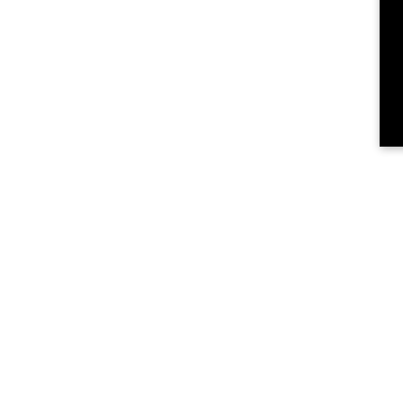
DESCRIPTION
INFORMATIONS
Bas en nylon auto fixant et avec jarre